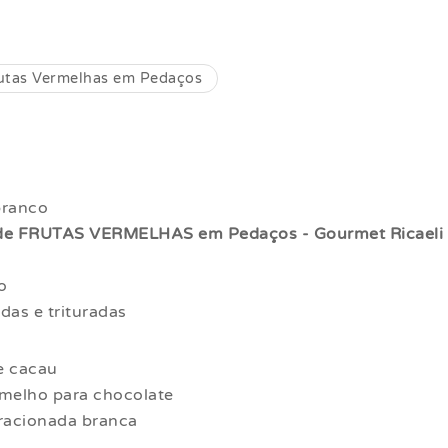
utas Vermelhas em Pedaços
branco
de FRUTAS VERMELHAS em Pedaços - Gourmet Ricaeli
o
das e trituradas
e cacau
melho para chocolate
racionada branca