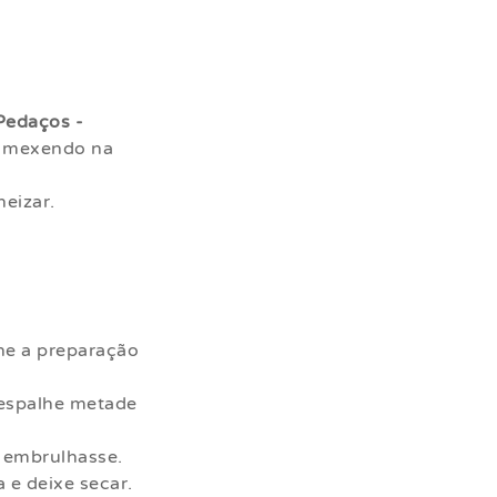
edaços -
, mexendo na
neizar.
lhe a preparação
 espalhe metade
e embrulhasse.
 e deixe secar.