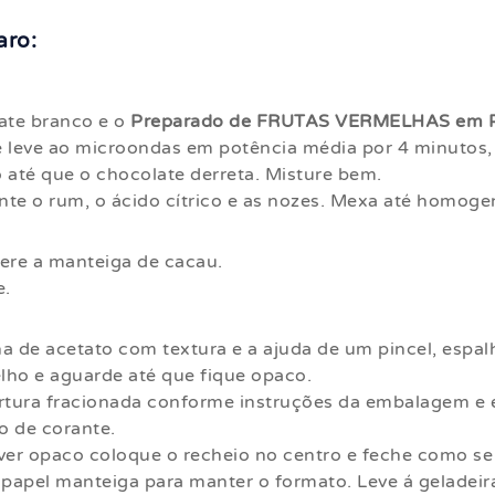
aro:
late branco e o
Preparado de FRUTAS VERMELHAS em P
 leve ao microondas em potência média por 4 minutos
até que o chocolate derreta. Misture bem.
ente o rum, o ácido cítrico e as nozes. Mexa até homoge
pere a manteiga de cacau.
e.
ha de acetato com textura e a ajuda de um pincel, espa
lho e aguarde até que fique opaco.
ertura fracionada conforme instruções da embalagem e
o de corante.
iver opaco coloque o recheio no centro e feche como s
papel manteiga para manter o formato. Leve á geladeira