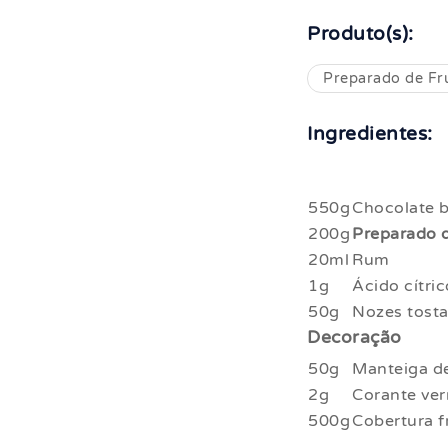
Produto(s):
Preparado de Fr
Ingredientes:
550g
Chocolate 
200g
Preparado 
20ml
Rum
1g
Ácido cítric
50g
Nozes tosta
Decoração
50g
Manteiga d
2g
Corante ver
500g
Cobertura f